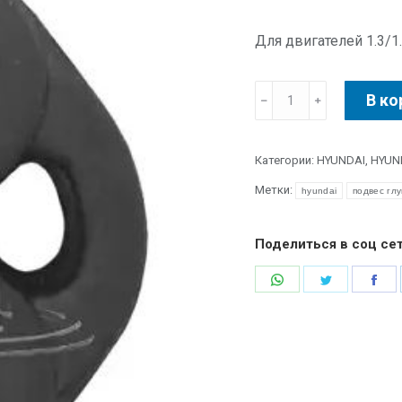
Для двигателей 1.3/1
В ко
Категории:
HYUNDAI
,
HYUND
Метки:
hyundai
подвес гл
Поделиться в соц се