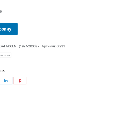
.5
рзину
AI ACCENT (1994-2000)
Артикул:
G.231
ушителя
тях