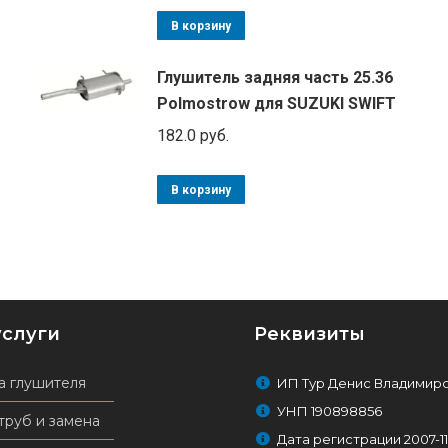
В корзину
Глушитель задняя часть 25.36
Polmostrow для SUZUKI SWIFT
182.0
руб.
В корзину
услуги
Реквизиты
а глушителя
ИП Тур Денис Владимир
УНП 190898856
труб и замена
Дата регистрации 2007-11