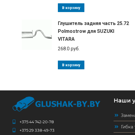
В корзину
Глушитель задняя часть 25.72
Polmostrow для SUZUKI
VITARA
268.0
руб.
В корзину
Наши 
Замен
+375 44 742-20-78
Гибка 
+375 29 338-49-73