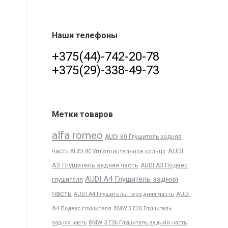
Наши телефоны
+375(44)-742-20-78
+375(29)-338-49-73
Метки товаров
alfa romeo
AUDI 80 Глушитель задняя
AUDI
часть
AUDI 80 Уплотництельное кольцо
A3 Глушитель задняя часть
AUDI A3 Подвес
AUDI A4 Глушитель задняя
глушителя
часть
AUDI
AUDI A4 Глушитель передняя часть
A4 Подвес глушителя
BMW 3 E30 Глушитель
BMW 3 E36 Глушитель задняя часть
задняя часть