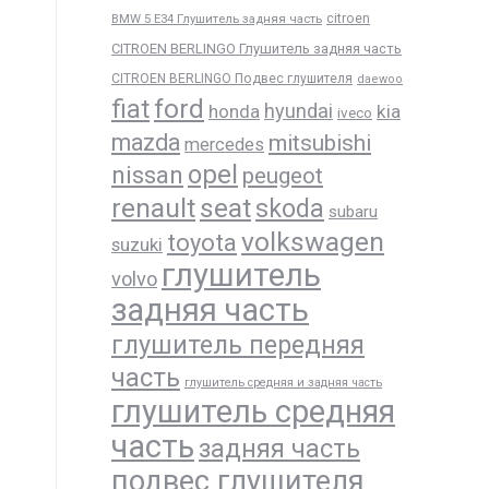
BMW 5 E34 Глушитель задняя часть
citroen
CITROEN BERLINGO Глушитель задняя часть
CITROEN BERLINGO Подвес глушителя
daewoo
ford
fiat
hyundai
honda
kia
iveco
mazda
mitsubishi
mercedes
opel
nissan
peugeot
renault
seat
skoda
subaru
volkswagen
toyota
suzuki
глушитель
volvo
задняя часть
глушитель передняя
часть
глушитель средняя и задняя часть
глушитель средняя
часть
задняя часть
подвес глушителя