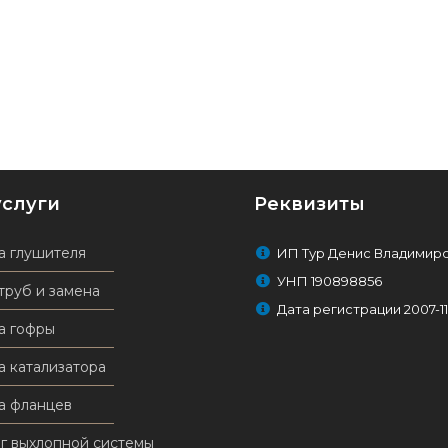
услуги
Реквизиты
а глушителя
ИП Тур Денис Владимир
УНП 190898856
труб и замена
Дата регистрации 2007-11
а гофры
а катализатора
а фланцев
г выхлопной системы