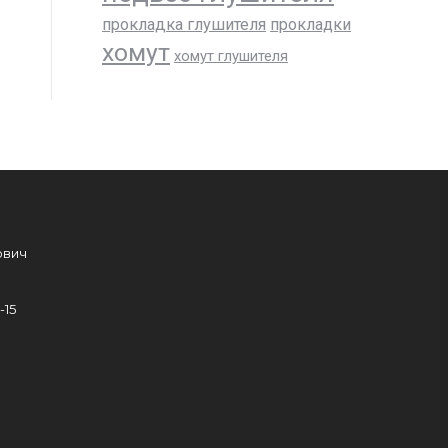
прокладка глушителя
прокладки
хомут
хомут глушителя
ович
-15